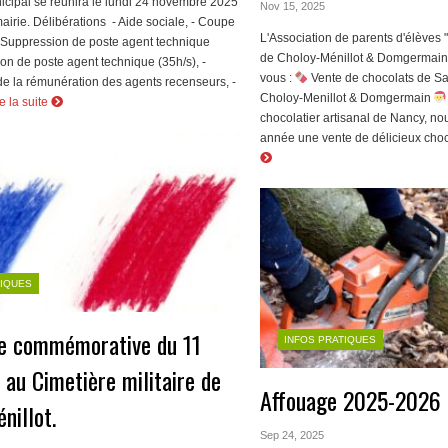
icipal se réunira le lundi 24 novembre 2025
Nov 15, 2025
mairie. Délibérations - Aide sociale, - Coupe
L'Association de parents d'élèv
- Suppression de poste agent technique
de Choloy-Ménillot & Domgermain
tion de poste agent technique (35h/s), -
vous :
Vente de chocolats de Sa
e la rémunération des agents recenseurs, -
Choloy-Menillot & Domgermain
e la suite
chocolatier artisanal de Nancy, no
année une vente de délicieux choco
TIQUES
e commémorative du 11
INFOS PRATIQUES
au Cimetière militaire de
Affouage 2025-2026
nillot.
Sep 24, 2025