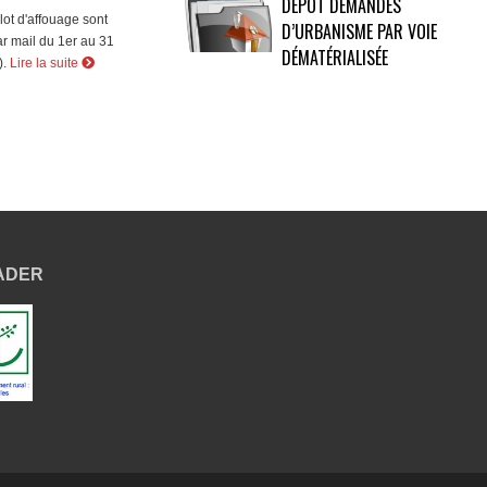
DÉPÔT DEMANDES
ot d'affouage sont
D’URBANISME PAR VOIE
ar mail du 1er au 31
DÉMATÉRIALISÉE
).
Lire la suite
EADER