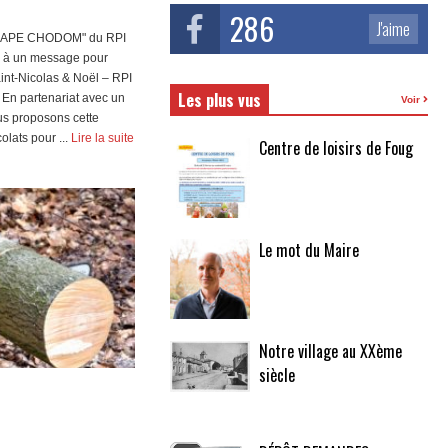
286
J'aime
es "APE CHODOM" du RPI
 à un message pour
int-Nicolas & Noël – RPI
Les plus vus
En partenariat avec un
Voir
us proposons cette
lats pour ...
Lire la suite
Centre de loisirs de Foug
Le mot du Maire
Notre village au XXème
siècle