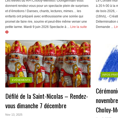
Les élèves du RPI Choloy-Ménillot / Domgermain vous
Le Conseil mun
donnent rendez-vous pour un spectacle plein de surprises
à 20 h 00 à la 
et d’émotions ! Danses, chants, lectures, mimes… les
de bois 2026, 
enfants ont préparé avec enthousiasme une soirée qui
(16h/s), - Créa
promet de faire rire, sourire et peut-être même verser une
Détermination d
petite larme. Mardi 9 juin 2026 Spectacle à ...
Lire la suite
Demande ...
Lir
INFOS PRA
EVÉNEMENTS
Cérémoni
Défilé de la Saint-Nicolas – Rendez-
novembre 
vous dimanche 7 décembre
Choloy-Mé
Nov 13, 2025