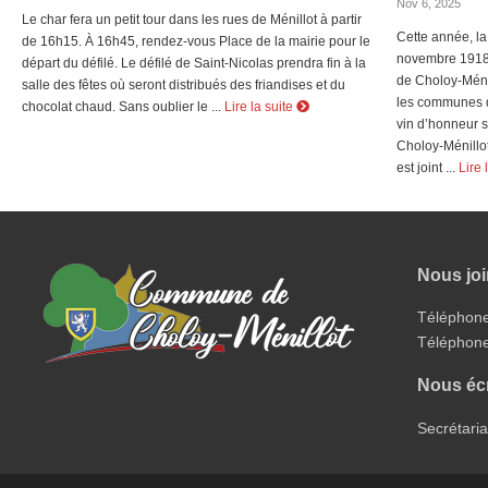
Nov 6, 2025
Le char fera un petit tour dans les rues de Ménillot à partir
Cette année, l
de 16h15. À 16h45, rendez-vous Place de la mairie pour le
novembre 1918 a
départ du défilé. Le défilé de Saint-Nicolas prendra fin à la
de Choloy-Méni
salle des fêtes où seront distribués des friandises et du
les communes d
chocolat chaud. Sans oublier le ...
Lire la suite
vin d’honneur se
Choloy-Ménillot
est joint ...
Lire 
Nous jo
Téléphone 
Téléphone
Nous écr
Secrétari