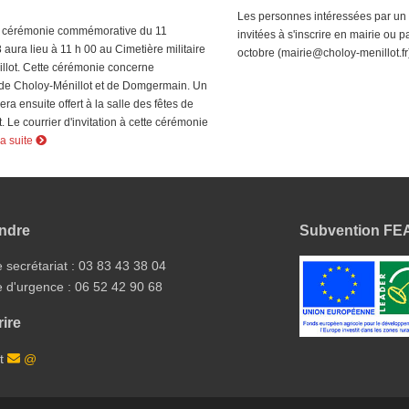
Les personnes intéressées par un l
a cérémonie commémorative du 11
invitées à s'inscrire en mairie ou p
ura lieu à 11 h 00 au Cimetière militaire
octobre (mairie@choloy-menillot.fr
llot. Cette cérémonie concerne
e Choloy-Ménillot et de Domgermain. Un
ra ensuite offert à la salle des fêtes de
. Le courrier d'invitation à cette cérémonie
la suite
indre
Subvention F
secrétariat : 03 83 43 38 04
 d'urgence : 06 52 42 90 68
ire
at
@