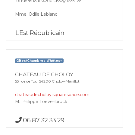
101 rue de Toul 54200 Choloy-Ménillot
Mme. Odile Leblanc
L’Est Républicain
Gîtes/Chambres d’hôtes<
CHÂTEAU DE CHOLOY
55 rue de Toul 54200 Choloy-Ménillot
chateaudecholoy.squarespace.com
M. Philippe Loevenbruck
06 87 32 33 29