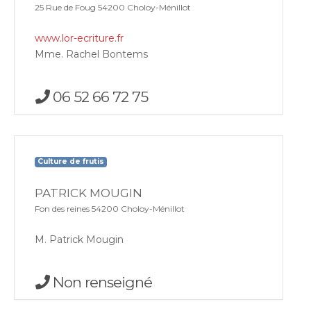
25 Rue de Foug 54200 Choloy-Ménillot
www.lor-ecriture.fr
Mme. Rachel Bontems
06 52 66 72 75
Culture de frutis
PATRICK MOUGIN
Fon des reines 54200 Choloy-Ménillot
M. Patrick Mougin
Non renseigné