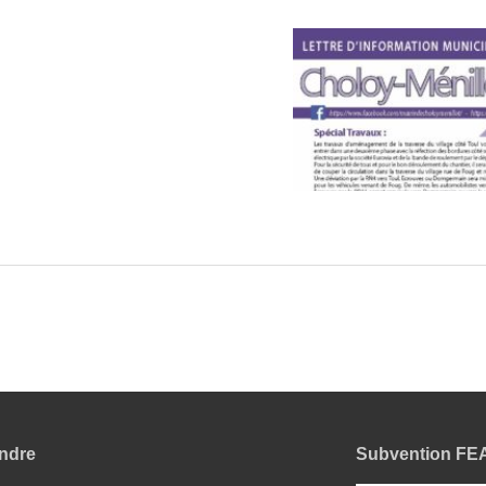
indre
Subvention F