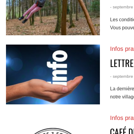
- septembre
Les conditi
Vous pouvez
Infos pra
LETTRE
- septembre
La dernière
notre villa
Infos pra
CAFÉ D