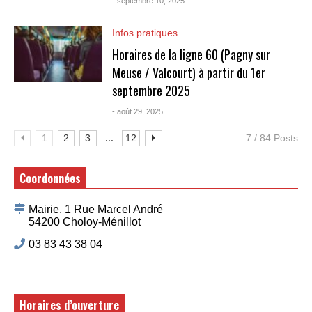
- septembre 10, 2025
Infos pratiques
Horaires de la ligne 60 (Pagny sur
Meuse / Valcourt) à partir du 1er
septembre 2025
- août 29, 2025
...
1
2
3
12
7 / 84 Posts
Coordonnées
Mairie, 1 Rue Marcel André
54200 Choloy-Ménillot
03 83 43 38 04
Horaires d’ouverture