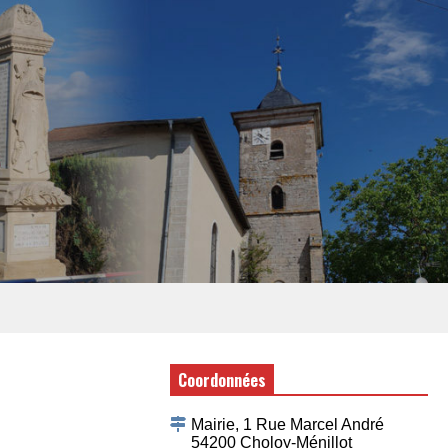
Coordonnées
Mairie, 1 Rue Marcel André
54200 Choloy-Ménillot