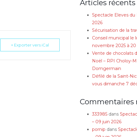
Articles récents
Spectacle Eleves du 
2026
Sécurisation de la tra
Conseil municipal le 
+ Exporter vers iCal
novembre 2025 à 20
Vente de chocolats d
Noël – RPI Choloy-Mé
Domgermain
Défilé de la Saint-Ni
vous dimanche 7 d
Commentaires 
333985
dans
Spectac
– 09 juin 2026
pornip
dans
Spectacl
– 09 juin 2026