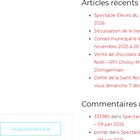
Articles récents
Spectacle Eleves du 
2026
Sécurisation de la tra
Conseil municipal le 
novembre 2025 à 20
Vente de chocolats d
Noël – RPI Choloy-Mé
Domgermain
Défilé de la Saint-Ni
vous dimanche 7 d
Commentaires 
333985
dans
Spectac
– 09 juin 2026
+ Exporter vers iCal
pornip
dans
Spectacl
– 09 juin 2026