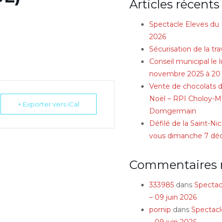
Articles récents
Spectacle Eleves du 
2026
Sécurisation de la tra
Conseil municipal le 
novembre 2025 à 20
Vente de chocolats d
Noël – RPI Choloy-Mé
+ Exporter vers iCal
Domgermain
Défilé de la Saint-Ni
vous dimanche 7 d
Commentaires 
333985
dans
Spectac
– 09 juin 2026
pornip
dans
Spectacl
– 09 juin 2026